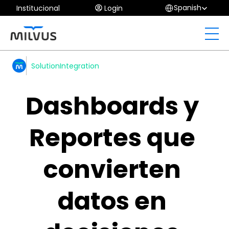
Select Language
Spanish
Institucional
Login
Solution
Integration
Dashboards y 
Reportes que 
convierten 
datos en 