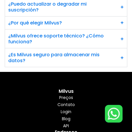
¿Puedo actualizar o degradar mi 
+
suscripción?
¿Por qué elegir Milvus?
+
¿Milvus ofrece soporte técnico? ¿Cómo 
+
funciona?
¿Es Milvus seguro para almacenar mis 
+
datos?
Milvus
Preços
Contato
Login
Blog
API