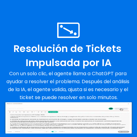
Resolución de Tickets 
Impulsada por IA
Con un solo clic, el agente llama a ChatGPT para 
ayudar a resolver el problema. Después del análisis 
de la IA, el agente valida, ajusta si es necesario y el 
ticket se puede resolver en solo minutos.