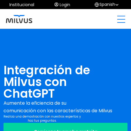
Select Language
Spanish
Institucional
Login
Integración de
Milvus con
ChatGPT
Aumente la eficiencia de su 
comunicación con las características de Milvus
Realiza una demostración con nuestros expertos y
haz tus preguntas.